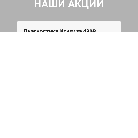
НАШИ АКЦИИ
Диагностика Исузу за 490₽
Проверка авто по 43 параметрам
539 руб
Записаться
Бесплатный эвакуатор