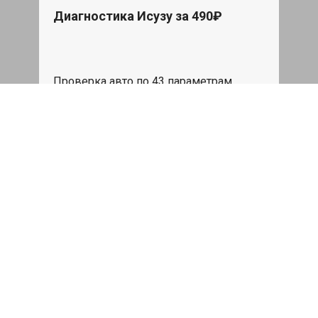
Диагностика Исузу за 490₽
Проверка авто по 43 параметрам
539 руб
Записаться
Бесплатный эвакуатор
При ремонте Isuzu ДВС, эвакуация
авто в пределах МКАД в подарок.