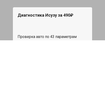
Диагностика Исузу за 490₽
Проверка авто по 43 параметрам
539 руб
Записаться
Бесплатный эвакуатор
При ремонте Isuzu ДВС, эвакуация