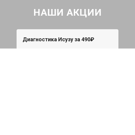
НАШИ АКЦИИ
Диагностика Исузу за 490₽
Проверка авто по 43 параметрам
539 руб
Записаться
Бесплатный эвакуатор