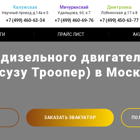
Калужская
Мичуринский
Дмитровка
Научный проезд д.14а к.5
Удальцова, 60, к.7
Лобненская д.17 к.8
+7 (499) 460-63-34
+7 (499) 460-69-76
+7 (499) 450-63-77
ГИ
ПРАЙС ЛИСТ
АК
дизельного двигателя
сузу Троопер) в Мос
ЗАКАЗАТЬ ЭВАКУАТОР
ПО