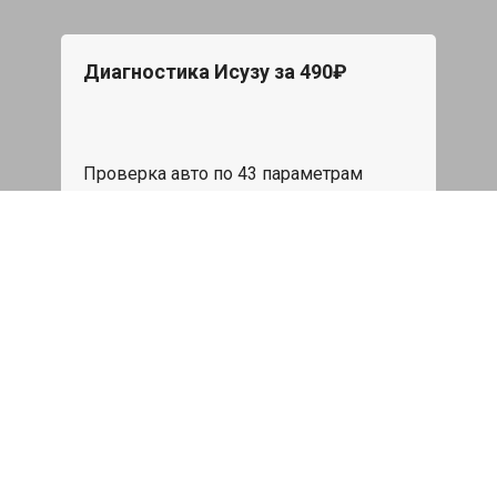
Диагностика Исузу за 490₽
Проверка авто по 43 параметрам
539 руб
Записаться
Бесплатный эвакуатор
При ремонте Isuzu ДВС, эвакуация