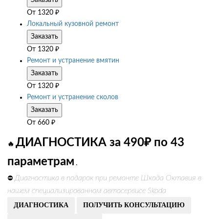
Заказать
От
1320
₽
Локальный кузовной ремонт
Заказать
От
1320
₽
Ремонт и устранение вмятин
Заказать
От
1320
₽
Ремонт и устранение сколов
Заказать
От
660
₽
ДИАГНОСТИКА за 490₽ по 43
🔥
параметрам
.
Диагностика в подарок при ремонте Шкода Октавия в
⛔
нашем специализированном автосервисе Skoda
ДИАГНОСТИКА
ПОЛУЧИТЬ КОНСУЛЬТАЦИЮ