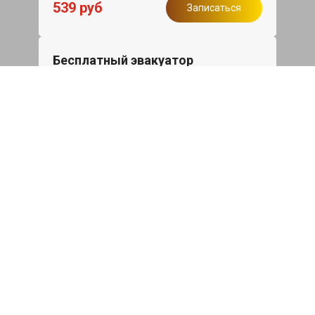
539 руб
Записаться
Бесплатный эвакуатор
При ремонте Skoda Octavia ДВС,
эвакуация авто в пределах МКАД в
подарок.
Записаться
Сделаем дешевле
При калькуляции на руках из другого