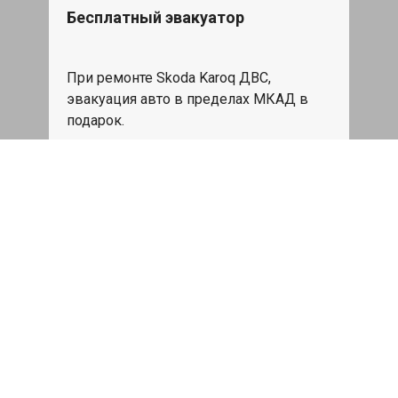
Бесплатный эвакуатор
При ремонте Skoda Karoq ДВС,
эвакуация авто в пределах МКАД в
подарок.
Записаться
Сделаем дешевле
При калькуляции на руках из другого
сервиса - эти же работы и запчасти по
более низкой цене