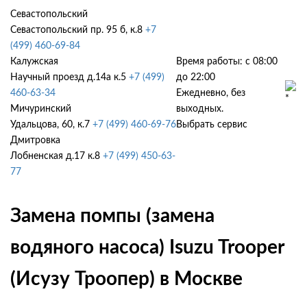
Севастопольский
Севастопольский пр. 95 б, к.8
+7
(499) 460-69-84
Калужская
Время работы: с 08:00
Научный проезд д.14а к.5
+7 (499)
до 22:00
460-63-34
Ежедневно, без
Мичуринский
выходных.
Удальцова, 60, к.7
+7 (499) 460-69-76
Выбрать сервис
Дмитровка
Лобненская д.17 к.8
+7 (499) 450-63-
77
Замена помпы (замена
водяного насоса) Isuzu Trooper
(Исузу Троопер) в Москве