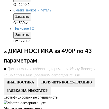
От
1240
₽
Смазка замков и петель
Заказать
От
530
₽
Плановое ТО
Заказать
От
1770
₽
ДИАГНОСТИКА за 490₽ по 43
🔥
параметрам
.
Диагностика в подарок при ремонте Исузу Троопер в
⛔
нашем специализированном автосервисе Isuzu
ДИАГНОСТИКА
ПОЛУЧИТЬ КОНСУЛЬТАЦИЮ
ЗАЯВКА НА ЭВАКУАТОР
Сертифицированные специалисты
Мастер слесарного цеха