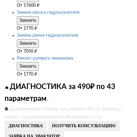
От
17600
₽
Замена насоса гидроусилителя
Заказать
От
1770
₽
Замена ремня гидроусилителя
Заказать
От
7050
₽
Ремонт рулевого механизма
Заказать
От
1770
₽
ДИАГНОСТИКА за 490₽ по 43
🔥
параметрам
.
Диагностика в подарок при ремонте Исузу Троопер в
⛔
нашем специализированном автосервисе Isuzu
ДИАГНОСТИКА
ПОЛУЧИТЬ КОНСУЛЬТАЦИЮ
ЗАЯВКА НА ЭВАКУАТОР