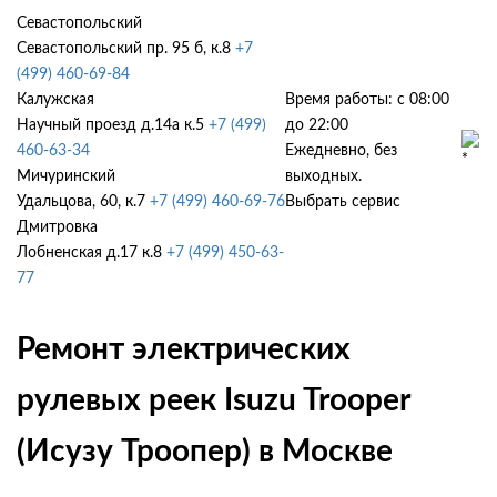
Севастопольский
Севастопольский пр. 95 б, к.8
+7
(499) 460-69-84
Калужская
Время работы: с 08:00
Научный проезд д.14а к.5
+7 (499)
до 22:00
460-63-34
Ежедневно, без
Мичуринский
выходных.
Удальцова, 60, к.7
+7 (499) 460-69-76
Выбрать сервис
Дмитровка
Лобненская д.17 к.8
+7 (499) 450-63-
77
Ремонт электрических
рулевых реек Isuzu Trooper
(Исузу Троопер) в Москве