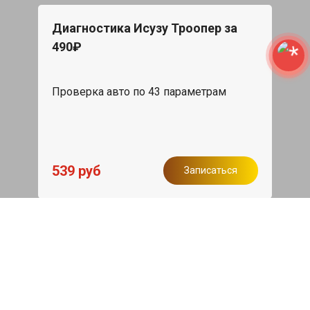
Диагностика Исузу Троопер за
490₽
Проверка авто по 43 параметрам
539 руб
Записаться
Бесплатный эвакуатор
При ремонте Isuzu Trooper ДВС,
эвакуация авто в пределах МКАД в
подарок.