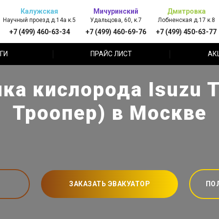
Калужская
Мичуринский
Дмитровка
Научный проезд д.14а к.5
Удальцова, 60, к.7
Лобненская д.17 к.8
+7 (499) 460-63-34
+7 (499) 460-69-76
+7 (499) 450-63-77
ГИ
ПРАЙС ЛИСТ
АК
ка кислорода Isuzu T
Троопер) в Москве
ЗАКАЗАТЬ ЭВАКУАТОР
ПО