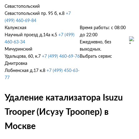
Севастопольский
Севастопольский пр. 95 б, к.8
+7
(499) 460-69-84
Калужская
Время работы: с 08:00
Научный проезд д.14а к.5
+7 (499)
до 22:00
460-63-34
Ежедневно, без
Мичуринский
выходных.
Удальцова, 60, к.7
+7 (499) 460-69-76
Выбрать сервис
Дмитровка
Лобненская д.17 к.8
+7 (499) 450-63-
77
Удаление катализатора Isuzu
Trooper (Исузу Троопер) в
Москве