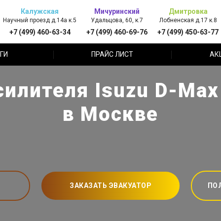
Калужская
Мичуринский
Дмитровка
Научный проезд д.14а к.5
Удальцова, 60, к.7
Лобненская д.17 к.8
+7 (499) 460-63-34
+7 (499) 460-69-76
+7 (499) 450-63-77
ГИ
ПРАЙС ЛИСТ
АК
илителя Isuzu D-Max
в Москве
ЗАКАЗАТЬ ЭВАКУАТОР
ПО