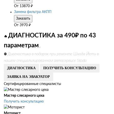
От
13870
₽
Замена фильтра АКПП
Заказать
От
3970
₽
ДИАГНОСТИКА за 490₽ по 43
🔥
параметрам
.
Диагностика в подарок при ремонте Шкода Йети в
⛔
нашем специализированном автосервисе Skoda
ДИАГНОСТИКА
ПОЛУЧИТЬ КОНСУЛЬТАЦИЮ
ЗАЯВКА НА ЭВАКУАТОР
Сертифицированные специалисты
Мастер слесарного цеха
Получить консультацию
Моторист