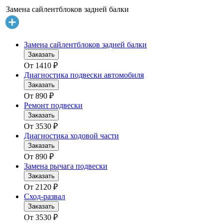
Замена сайлентблоков задней балки
Замена сайлентблоков задней балки
Заказать
От
1410
₽
Диагностика подвески автомобиля
Заказать
От
890
₽
Ремонт подвески
Заказать
От
3530
₽
Диагностика ходовой части
Заказать
От
890
₽
Замена рычага подвески
Заказать
От
2120
₽
Сход-развал
Заказать
От
3530
₽