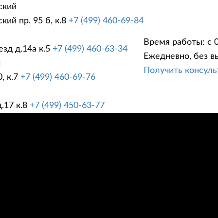
ский
ий пр. 95 б, к.8
+7 (499) 460-69-84
Время работы: с 0
зд д.14а к.5
+7 (499) 460-63-34
Ежедневно, без в
ГИ
ПРАЙС ЛИСТ
АК
й
Получить консул
, к.7
+7 (499) 460-69-76
.17 к.8
+7 (499) 450-63-77