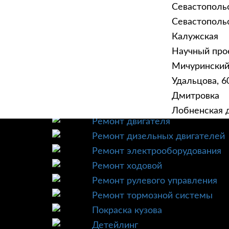
Севастополь
Севастопольск
Калужская
Научный прое
ГЛАВНАЯ
УСЛУ
Мичурински
Техническое обслуживание
Удальцова, 60
Диагностика
Дмитровка
Ремонт трансмиссии
Лобненская д
Ремонт двигателя
Ремонт дизельных двигателей
Ремонт электрооборудования
Ремонт ходовой
Ремонт рулевого управления
Ремонт тормозной системы
Покраска кузова
Детейлинг