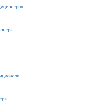
диционеров
ионера
диционера
ера