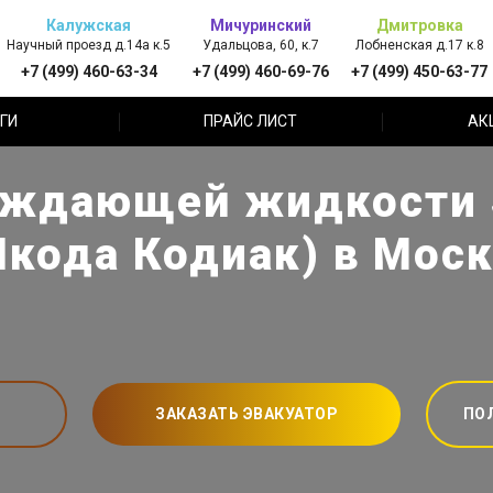
Калужская
Мичуринский
Дмитровка
Научный проезд д.14а к.5
Удальцова, 60, к.7
Лобненская д.17 к.8
+7 (499) 460-63-34
+7 (499) 460-69-76
+7 (499) 450-63-77
ГИ
ПРАЙС ЛИСТ
АК
аждающей жидкости S
кода Кодиак) в Мос
ЗАКАЗАТЬ ЭВАКУАТОР
ПО