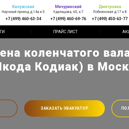
Калужская
Мичуринский
Дмитровка
Научный проезд д.14а к.5
Удальцова, 60, к.7
Лобненская д.17 к.8
+7 (499) 460-63-34
+7 (499) 460-69-76
+7 (499) 450-63-77
ГИ
ПРАЙС ЛИСТ
АК
ена коленчатого вала
кода Кодиак) в Мос
ЗАКАЗАТЬ ЭВАКУАТОР
ПО