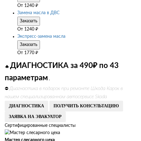
От
1240
₽
Замена масла в ДВС
Заказать
От
1240
₽
Экспресс-замена масла
Заказать
От
1770
₽
ДИАГНОСТИКА за 490₽ по 43
🔥
параметрам
.
Диагностика в подарок при ремонте Шкода Карок в
⛔
нашем специализированном автосервисе Skoda
ДИАГНОСТИКА
ПОЛУЧИТЬ КОНСУЛЬТАЦИЮ
ЗАЯВКА НА ЭВАКУАТОР
Сертифицированные специалисты
Мастер слесарного цеха