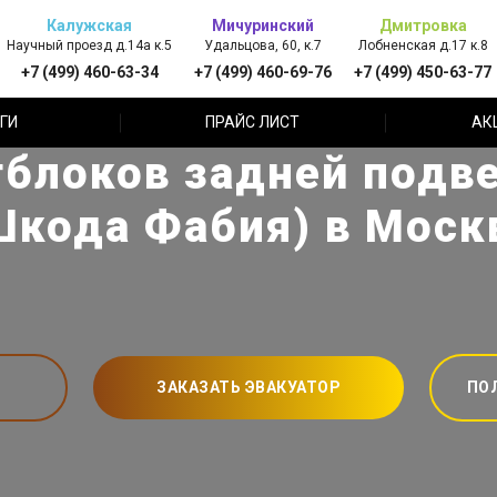
Калужская
Мичуринский
Дмитровка
Научный проезд д.14а к.5
Удальцова, 60, к.7
Лобненская д.17 к.8
+7 (499) 460-63-34
+7 (499) 460-69-76
+7 (499) 450-63-77
ГИ
ПРАЙС ЛИСТ
АК
блоков задней подве
Шкода Фабия) в Моск
ЗАКАЗАТЬ ЭВАКУАТОР
ПО