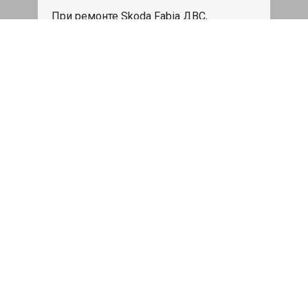
При ремонте Skoda Fabia ДВС,
эвакуация авто в пределах МКАД в
подарок.
Записаться
Сделаем дешевле
При калькуляции на руках из другого
сервиса - эти же работы и запчасти по
более низкой цене
Записаться